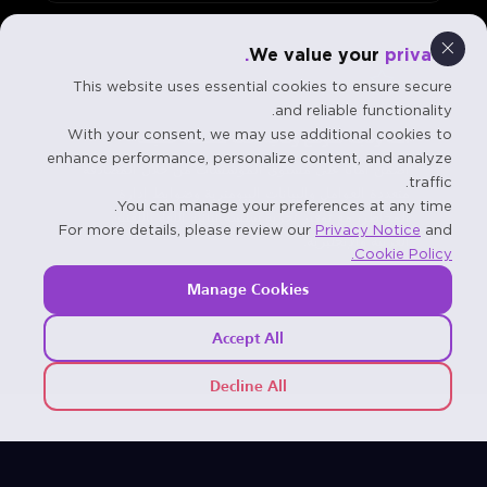
We value your
privacy.
This website uses essential cookies to ensure secure
and reliable functionality.
With your consent, we may use additional cookies to
آمنة وقابلة للتوسع وثنائية اللغة مصممة خصيصًا
enhance performance, personalize content, and analyze
اضمن أمانًا على مستوى المؤسسات من خلال المصادقة
traffic.
متعددة العوامل والبيانات البيومترية وضوابط إدارة
You can manage your preferences at any time.
المخاطر، مع توفير تجربة سلسة ثنائية اللغة باللغتين
For more details, please review our
Privacy Notice
and
العربية والإنجليزية.
Cookie Policy.
Manage Cookies
Accept All
Decline All