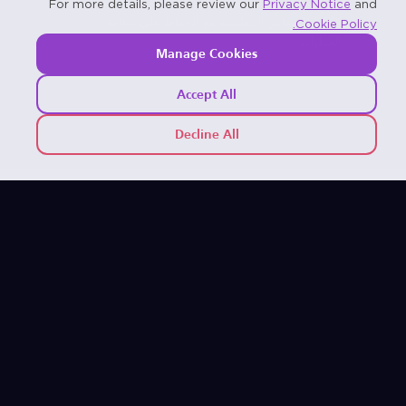
المستويات في الوصول، والمراقبة الآنية. اضمن الامتثال
For more details, please review our
Privacy Notice
and
الكامل للمعايير التنظيمية مع الحفاظ على سلامة
Cookie Policy.
العمليات.
Manage Cookies
Accept All
Decline All
لماذا تختار A2A iBanking® للبنك المركزي؟
•
مصمم خصيصًا للبنوك المركزية: مُصمم خصيصًا لتلبية متطلبات
اللوائح المصرفية المركزية، والحوكمة، والعمليات التشغيلية.
•
الكفاءة والأتمتة الذكية: أتمتة سير العمل، وتقليل الجهد اليدوي،
والحصول على رؤى فورية لاتخاذ قرارات أفضل.