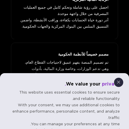
احصل على رؤية شاملة وتحكم كامل في جميع العمليات
أدر دورة حياة الحسابات بكفاءة، وراقب الأنشطة، واضمن
التنسيق السلس بين البنوك المركزية والجهات الحكومية.
مصمم خصيصاً للأنظمة الحكومية
تم تصميم المنصة بفهم عميق لاحتياجات القطاع العام،
وهي تدعم الوزارات، وخاصة وزارة المالية، بأدوات
متخصصة وقدرات إعداد التقارير والتكامل مع الأنظمة
المالية الحكومية.
We value your
privacy.
This website uses essential cookies to ensure secure
and reliable functionality.
With your consent, we may use additional cookies to
الأمن والامتثال المتقدمان
enhance performance, personalize content, and analyze
احمِ البيانات المالية الحساسة باستخدام ميزات أمان
traffic.
متطورة، تشمل المصادقة الرقمية، والتحكم متعدد
You can manage your preferences at any time.