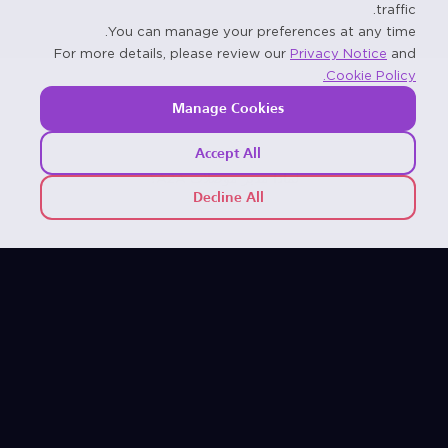
traffic.
You can manage your preferences at any time.
For more details, please review our
Privacy Notice
and
Cookie Policy.
Manage Cookies
Accept All
لماذا مدير موصلات A2A؟
Decline All
واجهة تكامل واحدة.
بدلاً من عشرات عمليات التكامل المباشر، يُجري المطورون التكامل
مرة واحدة، وتتولى فرق العمليات إدارة منصة واحدة، مما يقلل
التعقيد والمخاطر.